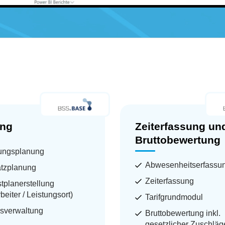
ung
Zeiterfassung un
Bruttobewertung
tungsplanung
Abwesenheitserfassu
atzplanung
Zeiterfassung
tplanerstellung
beiter / Leistungsort)
Tarifgrundmodul
sverwaltung
Bruttobewertung inkl.
gesetzlicher Zuschläg