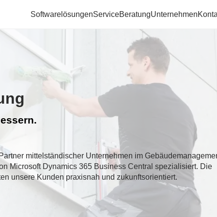
Softwarelösungen
Service
Beratung
Unternehmen
Konta
gung
bessern.
er Partner mittelständischer Unternehmen im Gebäudemanagemen
n Microsoft Dynamics 365 Business Central spezialisiert. Die
en unsere Kunden praxisnah und zukunftsorientiert.