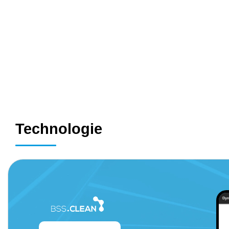
System hatten.
Unsere Softwarelösung ist branchenoptimiert und wird in ei
an Ihr Unternehmen angepasst. So können Sie sicher sein, da
bleibt.
Wir haben BSS.CLEAN zusammen mit erfahrenen Fachleute
Gebäudemanagement entwickelt. Es ist eine Lösung aus der P
von Experten aus Unternehmen stets gut bewertet.
Technologie