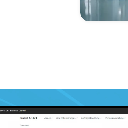
nem stetig abgestimmten Prozess
ss Ihr System stets aktuell
n aus dem
raxis für die Praxis und wird