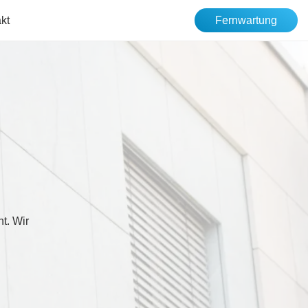
kt
Fernwartung
t. Wir