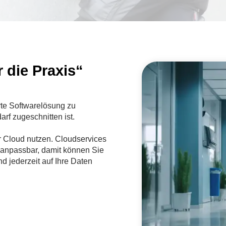
r die Praxis“
rte Softwarelösung zu
arf zugeschnitten ist.
r Cloud nutzen. Cloudservices
n anpassbar, damit können Sie
 jederzeit auf Ihre Daten
ch und übersichtlich in der
te Informationen automatisch
r keine Erfahrung mit dem