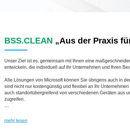
BSS.CLEAN
„Aus der Praxis fü
Unser Ziel ist es, gemeinsam mit Ihnen eine maßgeschneide
entwickeln, die individuell auf Ihr Unternehmen und Ihren Bed
Alle Lösungen von Microsoft können Sie übrigens auch in de
sind nicht nur kostengünstig und flexibel an Ihr Unternehme
auch standortübergreifend von verschiedenen Geräten aus und
zugreifen.
BSS.CLEAN wird durch den rollenbasierten Ansatz sehr einfa
Handhabung. Das Mitarbeiter-Cockpit stellt aufgabenrelevan
mehr lesen
bereit. Die Navigation ist sofort fassbar, auch wenn Sie zuvo