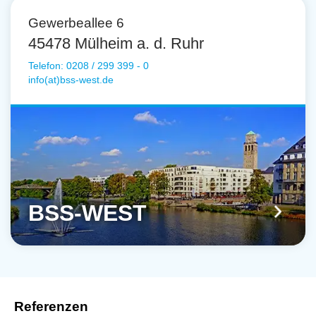
Gewerbeallee 6
45478 Mülheim a. d. Ruhr
Telefon: 0208 / 299 399 - 0
info(at)bss-west.de
BSS-WEST
Referenzen