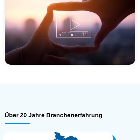
Erfolgreich Arbeiten als Microsoft Dynamics 365
Business Central Partner
Die Spezialisten der BSS beraten umfassend und individuell,
damit ausgereifte Lösungen mit optimalem Nutzen entstehen. Mit
dem Fokus auf klare Strukturen, Termintreue und Kostenkontrolle
sind Projekte schnell und erfolgreich umsetzbar.
Mit jedem Kunden entstehen langjährige Partnerschaften, ob
Gebäudedienstleister, Sicherheitsdienste und Zeitarbeitsfirmen.
Dafür arbeiten an sechs Standorten innerhalb Deutschlands 120
Mitarbeiter.
Über 20 Jahre Branchenerfahrung