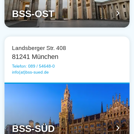
BSS-OST
Landsberger Str. 408
81241 München
Telefon: 089 / 54648-0
info(at)bss-sued.de
BSS-SÜD