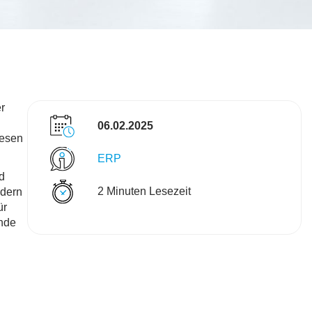
r
06.02.2025
iesen
ERP
d
2 Minuten Lesezeit
ldern
ür
ende