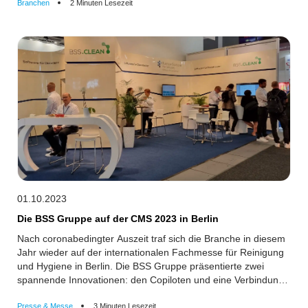
Bodo und Birgit Sandmüller ab, die die BSS Mitte seit 2008
Branchen
2 Minuten Lesezeit
leiteten und wesentlich zum Erfolg des Unternehmens und der
gesamten Unternehmensgruppe beigetragen haben.
01.10.2023
Die BSS Gruppe auf der CMS 2023 in Berlin
Nach coronabedingter Auszeit traf sich die Branche in diesem
Jahr wieder auf der internationalen Fachmesse für Reinigung
und Hygiene in Berlin. Die BSS Gruppe präsentierte zwei
spannende Innovationen: den Copiloten und eine Verbindung
der Branchensoftware BSS.CLEAN zu Microsoft PowerApps.
Presse & Messe
3 Minuten Lesezeit