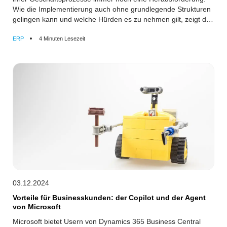
Wie die Implementierung auch ohne grundlegende Strukturen
gelingen kann und welche Hürden es zu nehmen gilt, zeigt das
Beispiel unseres Kunden KGS Kreitlow GmbH aus
Brandenburg – ein Praxisbericht.
ERP
4 Minuten Lesezeit
03.12.2024
Vorteile für Businesskunden: der Copilot und der Agent
von Microsoft
Microsoft bietet Usern von Dynamics 365 Business Central