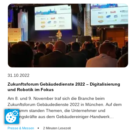
31.10.2022
Zukunftsforum Gebäudedienste 2022 – Digitalisierung
und Robotik im Fokus
Am 8. und 9. November traf sich die Branche beim
Zukunftsforum Gebäudedienste 2022 in München. Auf dem
Programm standen Themen, die Unternehmer und
Führungskräfte aus dem Gebäudereiniger-Handwerk
bewegen, zum Beispiel der Arbeitskräftemangel,
Nachhaltigkeit oder Digitalisierung.
Presse & Messen
2 Minuten Lesezeit